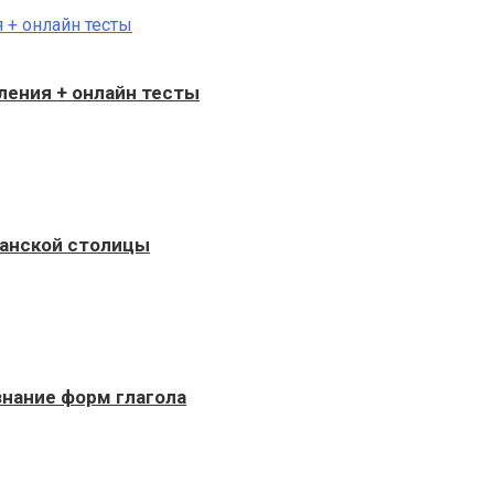
бления + онлайн тесты
панской столицы
 знание форм глагола