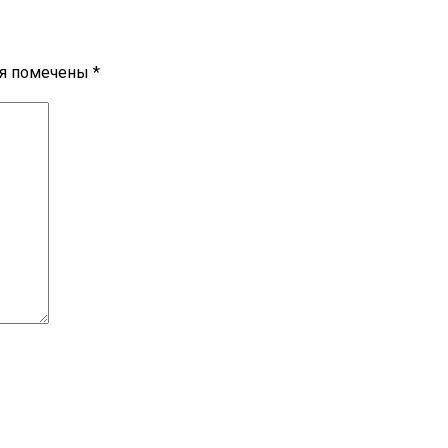
ля помечены
*