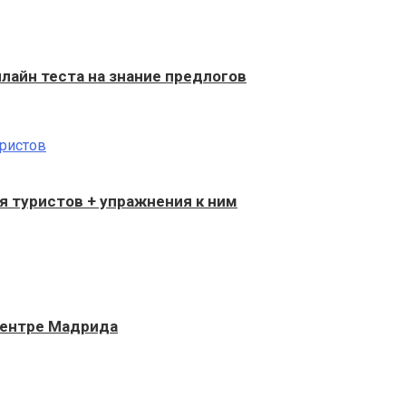
нлайн теста на знание предлогов
я туристов + упражнения к ним
центре Мадрида