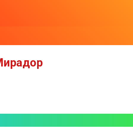
Мирадор
ирадор