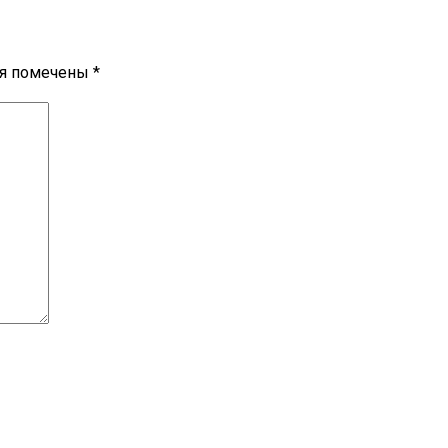
ля помечены
*