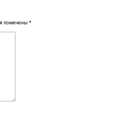
ля помечены
*