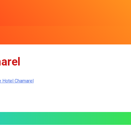
arel
e Hotel Chamarel