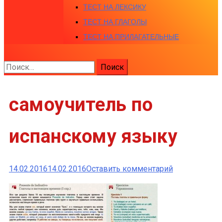
ТЕСТ НА ЛЕКСИКУ
ТЕСТ НА ГЛАГОЛЫ
ТЕСТ НА ПРИЛАГАТЕЛЬНЫЕ
Найти:
самоучитель по
испанскому языку
к
14.02.2016
14.02.2016
Оставить комментарий
самоучитель
по
испанскому
языку