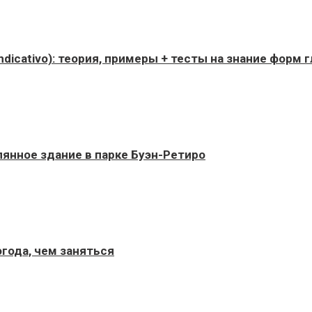
dicativo): теория, примеры + тесты на знание форм г
янное здание в парке Буэн-Ретиро
года, чем заняться