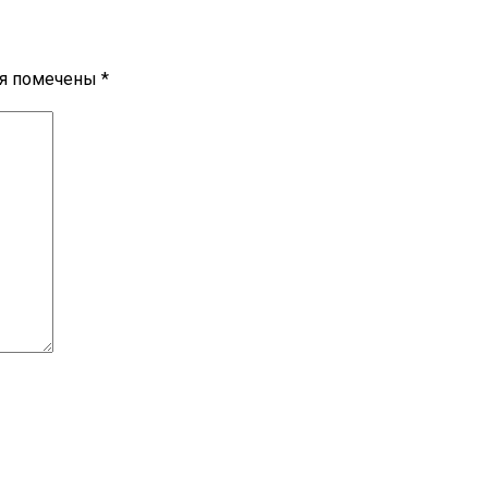
ля помечены
*