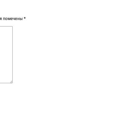
ля помечены
*