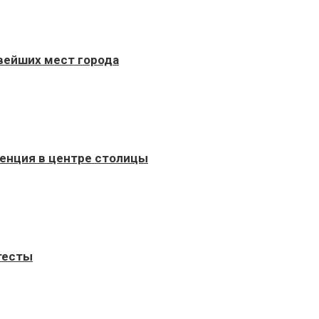
вейших мест города
енция в центре столицы
 тесты