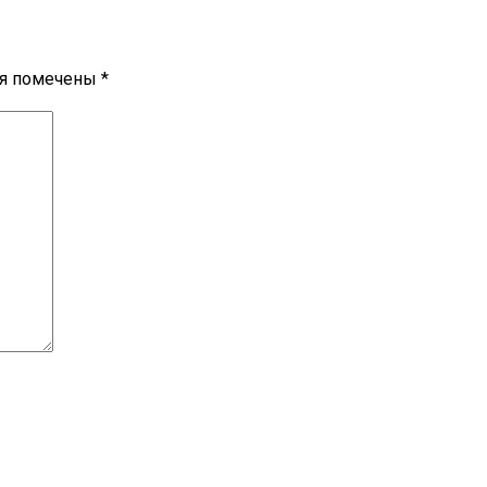
ля помечены
*