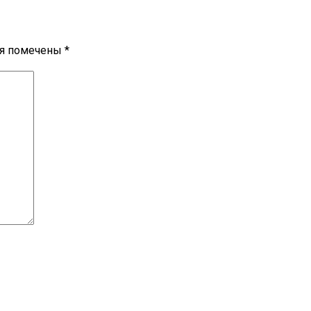
ля помечены
*