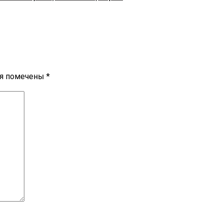
ля помечены
*