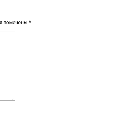
ля помечены
*