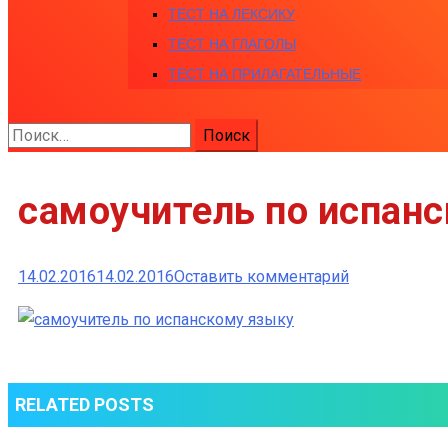
ТЕСТ НА ЛЕКСИКУ
ТЕСТ НА ГЛАГОЛЫ
ТЕСТ НА ПРИЛАГАТЕЛЬНЫЕ
Найти:
самоучитель по испан
к
14.02.2016
14.02.2016
Оставить комментарий
самоучитель
по
испанскому
языку
RELATED POSTS