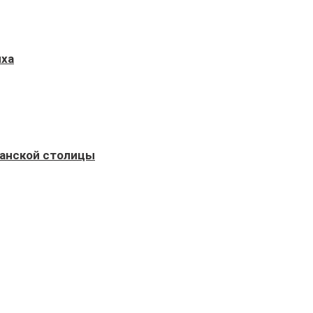
ыха
панской столицы