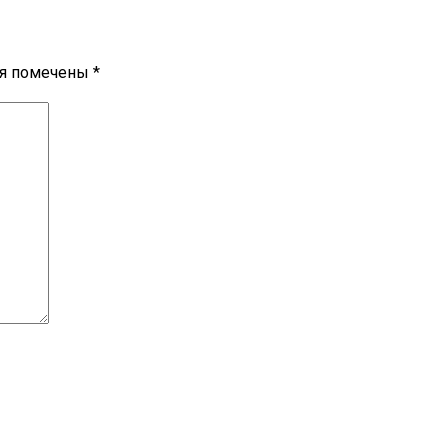
ля помечены
*