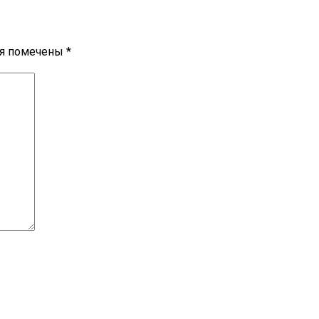
ля помечены
*