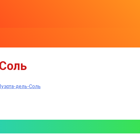
Соль
уэрта-дель-Соль