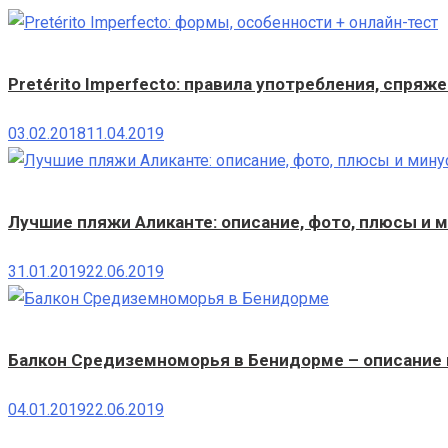
Pretérito Imperfecto: правила употребления, спряж
03.02.2018
11.04.2019
Лучшие пляжи Аликанте: описание, фото, плюсы и 
31.01.2019
22.06.2019
Балкон Средиземноморья в Бенидорме – описание 
04.01.2019
22.06.2019