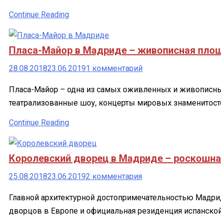
недорогих
отелей
Continue Reading
в
центре
Пласа-Майор в Мадриде – живописная пло
Мадрида
(50-
к
28.08.2018
23.06.2019
1 комментарий
70
записи
Пласа-Майор – одна из самых оживленных и живописных
€):
Пласа-
театрализованные шоу, концерты мировых знаменитост
подборка
Майор
жилья
в
Continue Reading
для
Мадриде
отпуска
–
Королевский дворец в Мадриде – роскошна
живописная
площадь
к
25.08.2018
23.06.2019
2 комментария
в
записи
Главной архитектурной достопримечательностью Мадрида
центре
Королевский
дворцов в Европе и официальная резиденция испанско
Мадрида
дворец