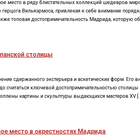
ое место в ряду блистательных коллекций шедевров миро
герцога Вильяэрмоса, привлекая к себе внимание порядка
в
же топовая достопримечательность Мадрида, которую обяз
спанской столицы
оение сдержанного экстерьера и аскетических форм. Его в
до считаться ключевой достопримечательностью столицы 
оплены картины и скульптуры выдающихся мастеров XV [
ное место в окрестностях Мадрида