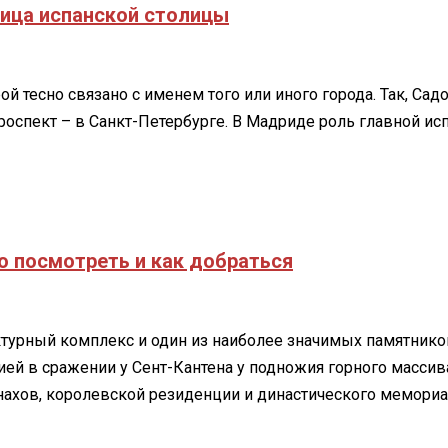
лица испанской столицы
ой тесно связано с именем того или иного города. Так, Са
роспект – в Санкт-Петербурге. В Мадриде роль главной испо
о посмотреть и как добраться
ектурный комплекс и один из наиболее значимых памятнико
цией в сражении у Сент-Кантена у подножия горного масси
ахов, королевской резиденции и династического мемориал