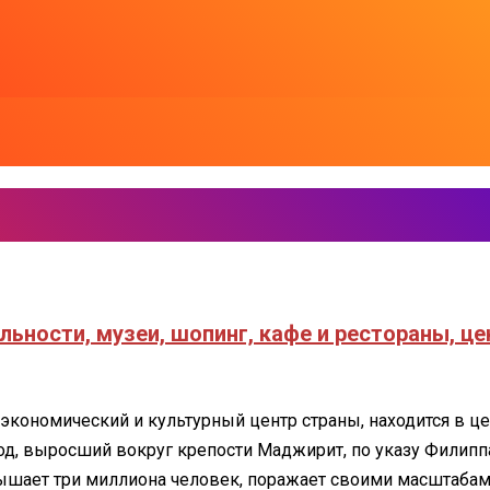
ьности, музеи, шопинг, кафе и рестораны, ц
ь
кономический и культурный центр страны, находится в це
род, выросший вокруг крепости Маджирит, по указу Филипп
вышает три миллиона человек, поражает своими масштабами