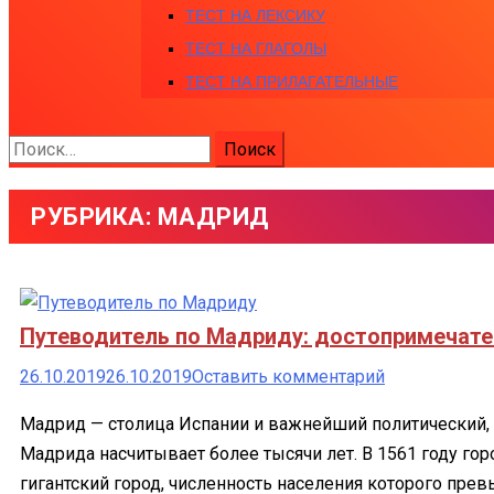
ТЕСТ НА ЛЕКСИКУ
ТЕСТ НА ГЛАГОЛЫ
ТЕСТ НА ПРИЛАГАТЕЛЬНЫЕ
Найти:
РУБРИКА:
МАДРИД
Путеводитель по Мадриду: достопримечател
к
26.10.2019
26.10.2019
Оставить комментарий
Путеводител
Мадрид — столица Испании и важнейший политический, э
по
Мадрида насчитывает более тысячи лет. В 1561 году го
Мадриду:
гигантский город, численность населения которого пре