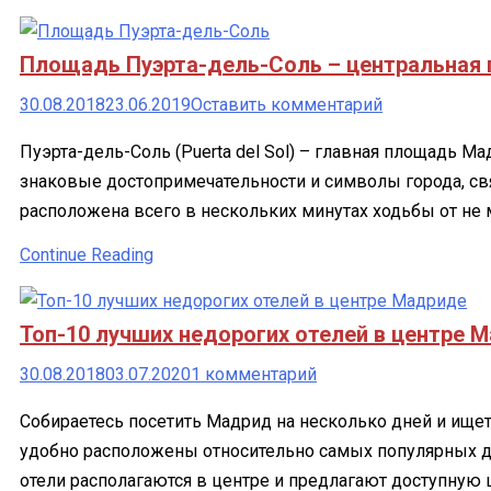
что
посмотреть
Площадь Пуэрта-дель-Соль – центральная
и
как
к
30.08.2018
23.06.2019
Оставить комментарий
добраться
Площадь
Пуэрта-дель-Соль (Puerta del Sol) – главная площадь М
Пуэрта-
знаковые достопримечательности и символы города, св
дель-
расположена всего в нескольких минутах ходьбы от не
Соль
–
Continue Reading
центральная
городская
Топ-10 лучших недорогих отелей в центре М
площадь
Мадрида
к
30.08.2018
03.07.2020
1 комментарий
записи
Собираетесь посетить Мадрид на несколько дней и ище
Топ-10
удобно расположены относительно самых популярных д
лучших
отели располагаются в центре и предлагают доступную 