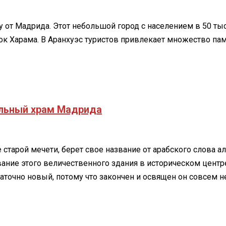
у от Мадрида. Этот небольшой город с населением в 50 тыс
иток Харама. В Аранхуэс туристов привлекает множество па
льный храм Мадрида
арой мечети, берет свое название от арабского слова аль
ание этого величественного здания в историческом центр
аточно новый, потому что закончен и освящен он совсем нед
ый
ый