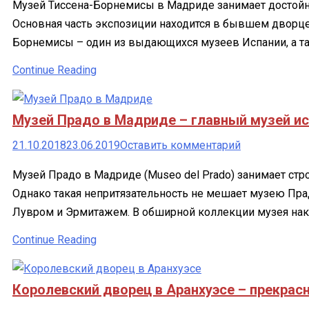
Музей Тиссена-Борнемисы в Мадриде занимает достойн
Тиссена-
Основная часть экспозиции находится в бывшем дворце 
Борнемисы 
Борнемисы – один из выдающихся музеев Испании, а так
Мадриде
–
Continue Reading
один
из
Музей Прадо в Мадриде – главный музей и
лучших
музеев
к
21.10.2018
23.06.2019
Оставить комментарий
Мадрида
Музей
Музей Прадо в Мадриде (Museo del Prado) занимает стр
Прадо
Однако такая непритязательность не мешает музею Пра
в
Лувром и Эрмитажем. В обширной коллекции музея нак
Мадриде
–
Continue Reading
главный
музей
Королевский дворец в Аранхуэсе – прекрас
испанской