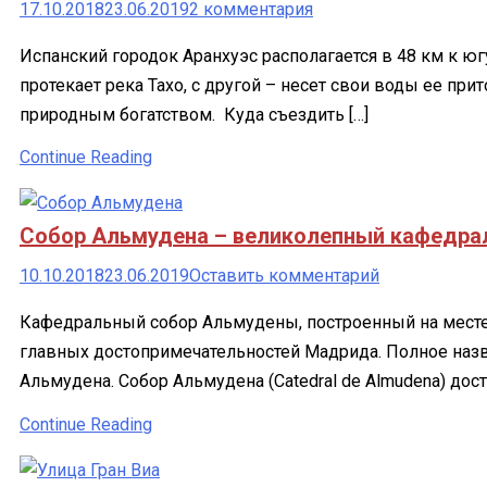
столицы
к
17.10.2018
23.06.2019
2 комментария
записи
Испанский городок Аранхуэс располагается в 48 км к юг
Королевский
протекает река Тахо, с другой – несет свои воды ее пр
дворец
природным богатством. Куда съездить […]
в
Аранхуэсе
Continue Reading
–
прекрасное
Собор Альмудена – великолепный кафедра
место
в
к
10.10.2018
23.06.2019
Оставить комментарий
окрестностях
Собор
Кафедральный собор Альмудены, построенный на месте ст
Мадрида
Альмудена
главных достопримечательностей Мадрида. Полное назв
–
Альмудена. Собор Альмудена (Catedral de Almudena) дост
великолепн
кафедральн
Continue Reading
храм
Мадрида