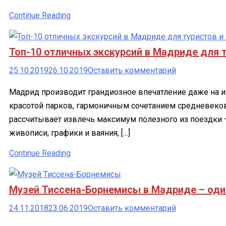
достопримеч
музеи,
Continue Reading
шопинг,
кафе
Топ-10 отличных экскурсий в Мадриде для т
и
рестораны,
к
25.10.2019
26.10.2019
Оставить комментарий
цены
Топ-10
Мадрид производит грандиозное впечатление даже на 
и
отличных
красотой парков, гармоничным сочетанием средневеко
отзывы
экскурсий
рассчитывает извлечь максимум полезного из поездки
в
живописи, графики и ваяния, […]
Мадриде
для
Continue Reading
туристов
и
Музей Тиссена-Борнемисы в Мадриде – оди
гостей
города
к
24.11.2018
23.06.2019
Оставить комментарий
Музей