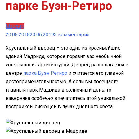
парке Буэн-Ретиро
Мадрид
к
20.08.2018
23.06.2019
3 комментария
записи
Хрустальный дворец – это одно из красивейших
Хрустальный
зданий Мадрида, которое поразит вас необычной
дворец
«стеклянной» архитектурой. Дворец располагается в
в
центре
парка Буэн Ретиро
и считается его главной
Мадриде
достопримечательностью. А если вы посещаете
–
главный парк Мадрида в солнечный день, то
уникальное
наверняка
особенно
впечатлитесь этой уникальной
стеклянное
постройкой, сияющей в лучах дневного света.
здание
в
парке
Буэн-