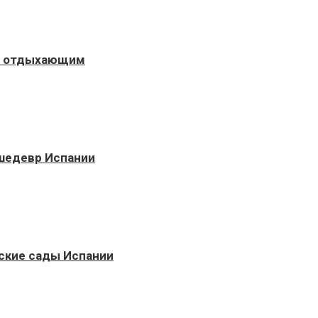
ты отдыхающим
 шедевр Испании
ские сады Испании