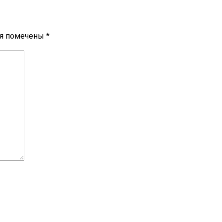
ля помечены
*