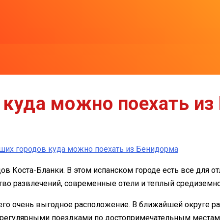
 куда можно поехать из
чших городов куда можно поехать из Бенидорма
в Коста-Бланки. В этом испанском городе есть все для от
тво развлечений, современные отели и теплый средиземн
о очень выгодное расположение. В ближайшей округе рас
 регулярными поездками по достопримечательным местам.