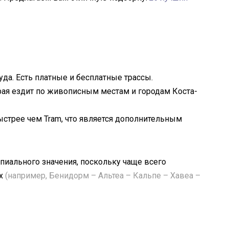
уда. Есть платные и бесплатные трассы.
орая ездит по живописным местам и городам Коста-
ыстрее чем Tram, что является дополнительным
пиального значения, поскольку чаще всего
ых
(например, Бенидорм – Альтеа – Кальпе – Хавеа –