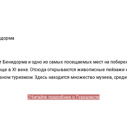
идорма
т Бенидорма и одно из самых посещаемых мест на побере
ще в XI веке. Отсюда открываются живописные пейзажи н
ном туризмом. Здесь находится множество музеев, среди 
Читайте подробнее о Гуадалесте