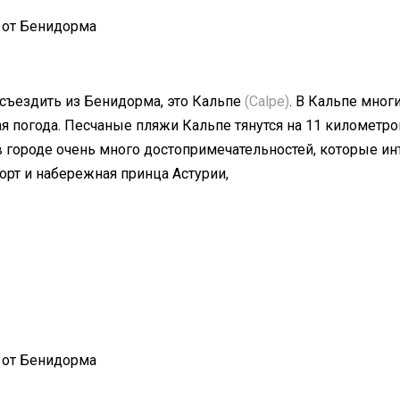
 от Бенидорма
съездить из Бенидорма, это Кальпе
(Calpe)
. В Кальпе мно
ая погода. Песчаные пляжи Кальпе тянутся на 11 километр
городе очень много достопримечательностей, которые инт
орт и набережная принца Астурии,
 от Бенидорма