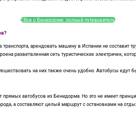
Все о Бенидорме: полный путеводитель
ов?
в транспорта, арендовать машину в Испании не составит тр
троена разветвленная сеть туристических электричек, кот
тешествовать на них также очень удобно. Автобусы едут б
 прямых автобусов из Бенидорма. Но это не имеет принци
рода, а составляют целый маршрут с остановками на отд