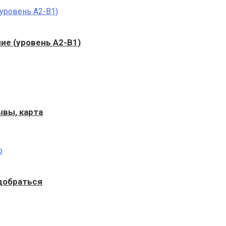
ние (уровень A2-B1)
ывы, карта
 добраться