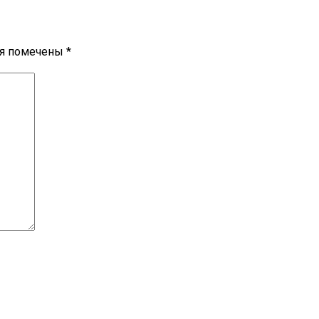
ля помечены
*