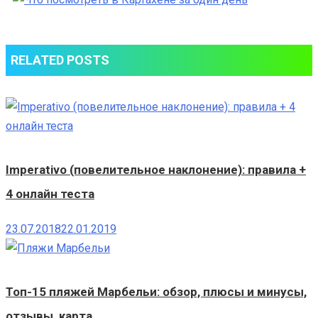
посмотреть
в
Картахене
RELATED POSTS
за
один
день
Imperativo (повелительное наклонение): правила +
4 онлайн теста
23.07.2018
22.01.2019
Топ-15 пляжей Марбельи: обзор, плюсы и минусы,
отзывы, карта