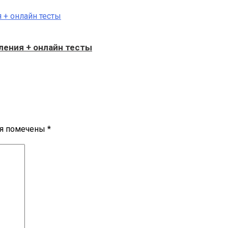
бления + онлайн тесты
ля помечены
*