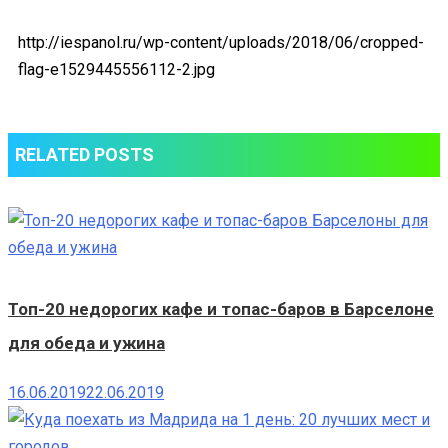
flag-
e1529445556112-
http://iespanol.ru/wp-content/uploads/2018/06/cropped-
2.jpg
flag-e1529445556112-2.jpg
RELATED POSTS
Топ-20 недорогих кафе и топас-баров в Барселоне
для обеда и ужина
16.06.2019
22.06.2019