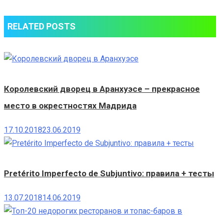
Аликанте
RELATED POSTS
Королевский дворец в Аранхуэсе – прекрасное
место в окрестностях Мадрида
17.10.2018
23.06.2019
Pretérito Imperfecto de Subjuntivo: правила + тесты
13.07.2018
14.06.2019