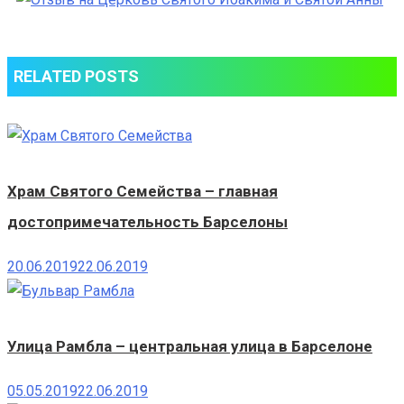
на
Церковь
Святого
RELATED POSTS
Иоакима
и
Святой
Анны
Храм Святого Семейства – главная
достопримечательность Барселоны
20.06.2019
22.06.2019
Улица Рамбла – центральная улица в Барселоне
05.05.2019
22.06.2019