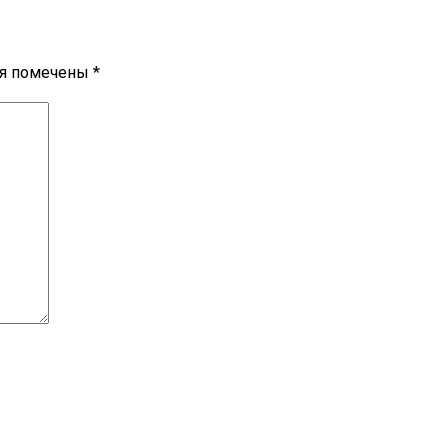
ля помечены
*