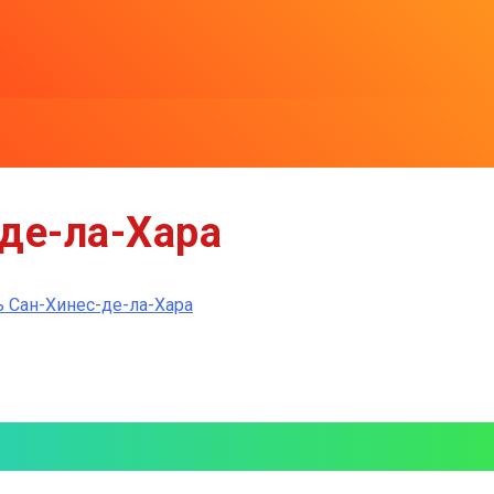
де-ла-Хара
 Сан-Хинес-де-ла-Хара