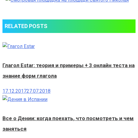
площадка
на
площади
RELATED POSTS
Святого
Николая
Глагол Estar: теория и примеры + 3 онлайн теста на
знание форм глагола
17.12.2017
27.07.2018
Все о Дении: когда поехать, что посмотреть и чем
заняться