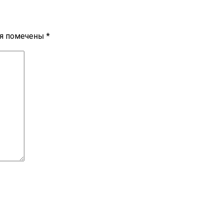
ля помечены
*