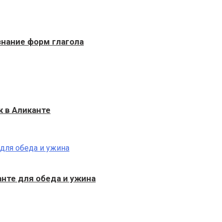
 знание форм глагола
к в Аликанте
анте для обеда и ужина