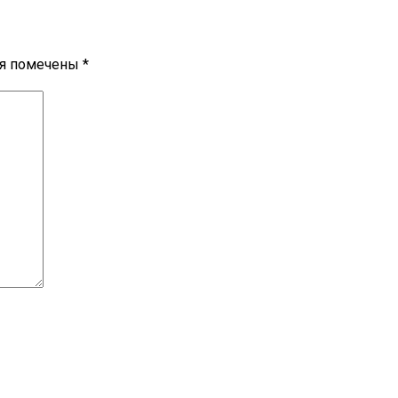
ля помечены
*