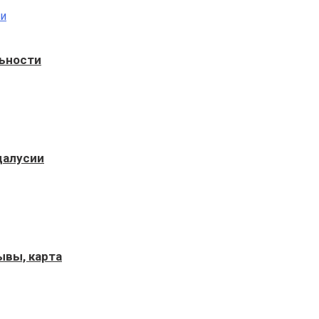
льности
далусии
ывы, карта