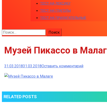
ТЕСТ НА ЛЕКСИКУ
ТЕСТ НА ГЛАГОЛЫ
ТЕСТ НА ПРИЛАГАТЕЛЬНЫЕ
Найти:
Музей Пикассо в Малаг
к
31.03.2018
31.03.2018
Оставить комментарий
Музей
Пикассо
в
Малаге
RELATED POSTS