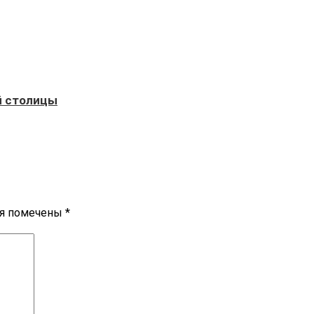
й столицы
ля помечены
*