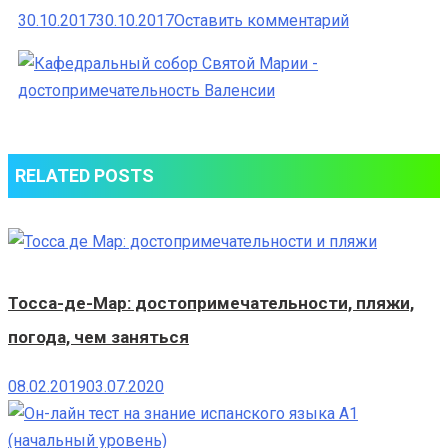
к
30.10.2017
30.10.2017
Оставить комментарий
Кафедральн
собор
Святой
Марии
—
RELATED POSTS
достопримеч
Валенсии
Тосса-де-Мар: достопримечательности, пляжи,
погода, чем заняться
08.02.2019
03.07.2020