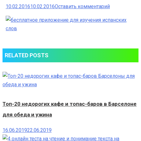
к
10.02.2016
10.02.2016
Оставить комментарий
бесплатное
приложение
для
изучения
испанских
RELATED POSTS
слов
Топ-20 недорогих кафе и топас-баров в Барселоне
для обеда и ужина
16.06.2019
22.06.2019