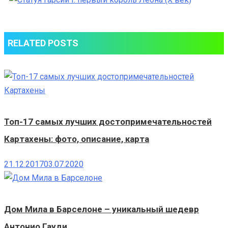
Гарсии
I:
первый
RELATED POSTS
король
Леона
(X
век)
Топ-17 самых лучших достопримечательностей
Картахены: фото, описание, карта
21.12.2017
03.07.2020
Дом Мила в Барселоне – уникальный шедевр
Антонио Гауди