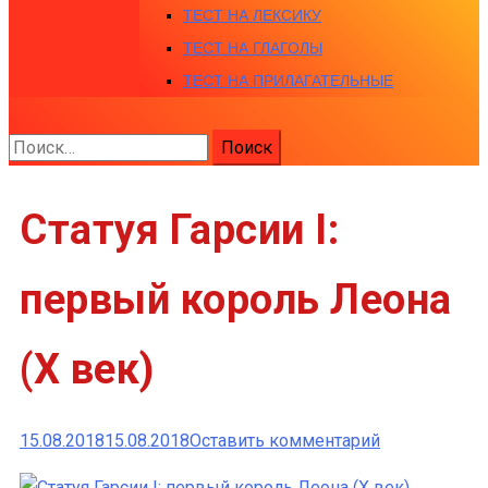
ТЕСТ НА ЛЕКСИКУ
ТЕСТ НА ГЛАГОЛЫ
ТЕСТ НА ПРИЛАГАТЕЛЬНЫЕ
Найти:
Статуя Гарсии I:
первый король Леона
(X век)
к
15.08.2018
15.08.2018
Оставить комментарий
Статуя