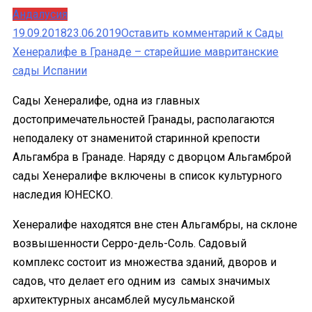
Андалусия
19.09.2018
23.06.2019
Оставить комментарий
к Сады
Хенералифе в Гранаде – старейшие мавританские
сады Испании
Cады Хенералифе, одна из главных
достопримечательностей Гранады, располагаются
неподалеку от знаменитой старинной крепости
Альгамбра в Гранаде. Наряду с дворцом Альгамброй
сады Хенералифе включены в список культурного
наследия ЮНЕСКО.
Хенералифе находятся вне стен Альгамбры, на склоне
возвышенности Серро-дель-Соль. Садовый
комплекс состоит из множества зданий, дворов и
садов, что делает его одним из самых значимых
архитектурных ансамблей мусульманской