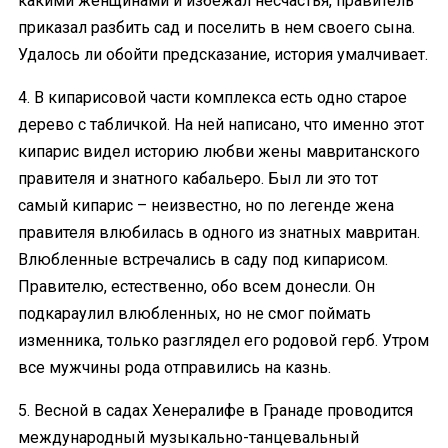
какими женщинами и избежал несчастья, правитель
приказал разбить сад и поселить в нем своего сына.
Удалось ли обойти предсказание, история умалчивает.
4. В кипарисовой части комплекса есть одно старое
дерево с табличкой. На ней написано, что именно этот
кипарис видел историю любви жены мавританского
правителя и знатного кабальеро. Был ли это тот
самый кипарис – неизвестно, но по легенде жена
правителя влюбилась в одного из знатных мавритан.
Влюбленные встречались в саду под кипарисом.
Правителю, естественно, обо всем донесли. Он
подкараулил влюбленных, но не смог поймать
изменника, только разглядел его родовой герб. Утром
все мужчины рода отправились на казнь.
5. Весной в садах Хенералифе в Гранаде проводится
международный музыкально-танцевальный