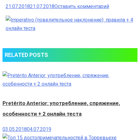
к
21.07.2018
21.07.2018
Оставить комментарий
Imperativo
(повелитель
наклонение):
правила
+
RELATED POSTS
4
онлайн
теста
Pretérito Anterior: употребление, спряжение,
особенности + 2 онлайн теста
03.05.2018
04.07.2019