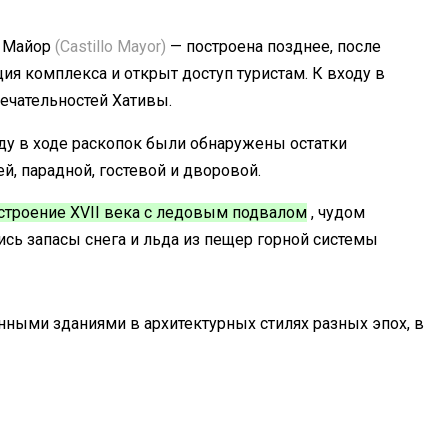
о Майор
(Castillo Mayor)
— построена позднее, после
я комплекса и открыт доступ туристам. К входу в
ечательностей Хативы.
году в ходе раскопок были обнаружены остатки
, парадной, гостевой и дворовой.
строение XVII века с ледовым подвалом
, чудом
сь запасы снега и льда из пещер горной системы
нными зданиями в архитектурных стилях разных эпох, в