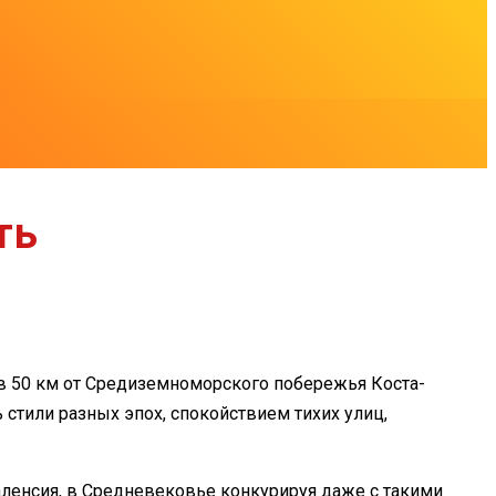
ть
в 50 км от Средиземноморского побережья Коста-
 стили разных эпох, спокойствием тихих улиц,
аленсия, в Средневековье конкурируя даже с такими