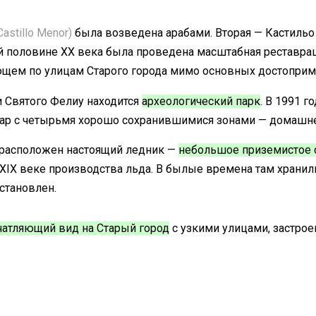
Castillo Menor)
была возведена арабами. Вторая — Кастиль
й половине XX века была проведена масштабная реставраци
ющем по улицам Старого города мимо основных достоприм
и Святого Фелиу находится
археологический парк
. В 1991 
хар с четырьмя хорошо сохранившимися зонами — домашней
н расположен настоящий ледник —
небольшое приземистое 
XIX веке производства льда. В былые времена там хранили
становлен.
чатляющий вид на Старый город
с узкими улицами, застрое