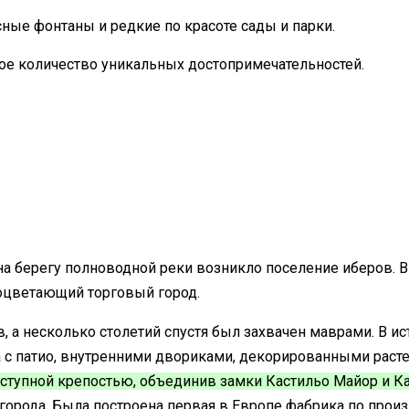
ные фонтаны и редкие по красоте сады и парки.
ое количество уникальных достопримечательностей.
 на берегу полноводной реки возникло поселение иберов. 
оцветающий торговый город.
ов, а несколько столетий спустя был захвачен маврами. В
а с патио, внутренними двориками, декорированными рас
ступной крепостью, объединив замки Кастильо Майор и К
орода. Была построена первая в Европе фабрика по произ