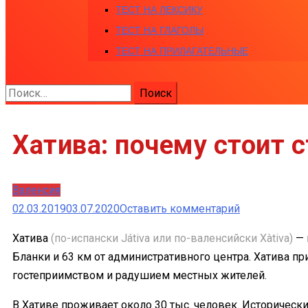
ТЕСТ НА ЛЕКСИКУ
ТЕСТ НА ГЛАГОЛЫ
ТЕСТ НА ПРИЛАГАТЕЛЬНЫЕ
Найти:
Хатива: почему стоит 
Валенсия
к
02.03.2019
03.07.2020
Оставить комментарий
Хатива:
Хатива
(по-испански Játiva или по-валенсийски Xàtiva)
— 
почему
Бланки и 63 км от административного центра. Хатива пр
стоит
гостеприимством и радушием местных жителей.
съездить
и
В Хативе проживает около 30 тыс. человек. Историческ