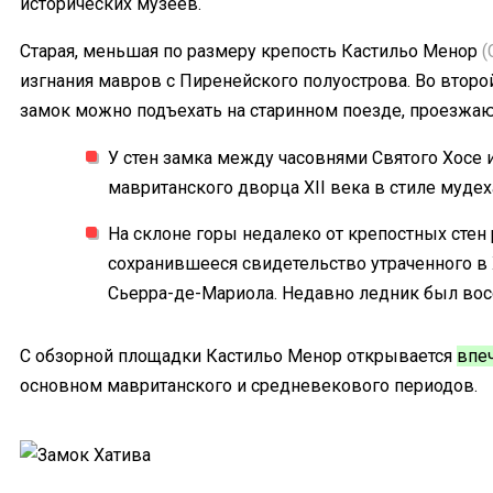
исторических музеев.
Старая, меньшая по размеру крепость Кастильо Менор
(
изгнания мавров с Пиренейского полуострова. Во второ
замок можно подъехать на старинном поезде, проезжа
У стен замка между часовнями Святого Хосе 
мавританского дворца XII века в стиле муде
На склоне горы недалеко от крепостных сте
сохранившееся свидетельство утраченного в 
Сьерра-де-Мариола. Недавно ледник был вос
С обзорной площадки Кастильо Менор открывается
впе
основном мавританского и средневекового периодов.