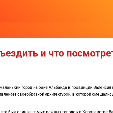
съездить и что посмотре
маленький город на реке Альбаида в провинции Валенсия 
ивлекает своеобразной архитектурой, в которой смешались
и это был один из самых важных городов в Королевстве В