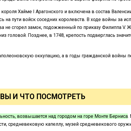
 короля Хайме I Арагонского и включена в состав Валенси
ь на пути войск соседних королевств. В ходе войны за исп
ва не сгорел замок, подожженный по приказу Филиппа V. Ж
низ головой. Позднее, в 1748, крепость подверглась зна
наполеоновскую оккупацию, а в годы гражданской войны 
ВЫ И ЧТО ПОСМОТРЕТЬ
ьность, возвышается над городом на горе Монте Берниса
.
ти, средневековую капеллу, музей средневекового оружи