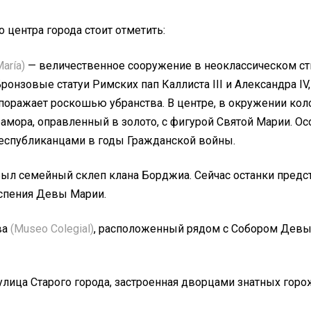
центра города стоит отметить:
María)
— величественное сооружение в неоклассическом сти
Бронзовые статуи Римских пап Каллиста III и Александра 
 поражает роскошью убранства. В центре, в окружении ко
амора, оправленный в золото, с фигурой Святой Марии. Ос
республиканцами в годы Гражданской войны.
был семейный склеп клана Борджиа. Сейчас останки предс
Успения Девы Марии.
ва
(Museo Colegial)
, расположенный рядом с Собором Девы
улица Старого города, застроенная дворцами знатных гор