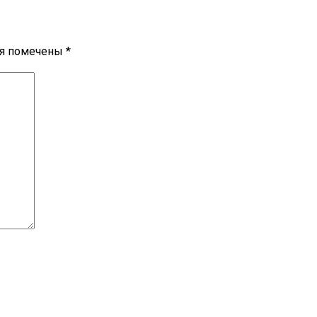
ля помечены
*