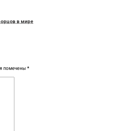
ворцов в мире
ля помечены
*