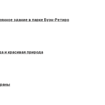
янное здание в парке Буэн-Ретиро
да и красивая природа
ораны