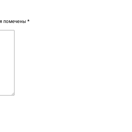
ля помечены
*