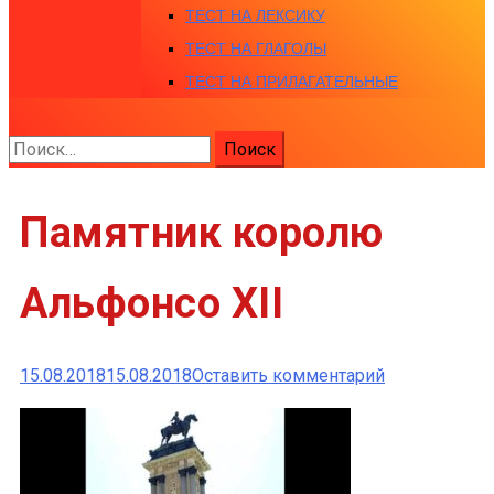
ТЕСТ НА ЛЕКСИКУ
ТЕСТ НА ГЛАГОЛЫ
ТЕСТ НА ПРИЛАГАТЕЛЬНЫЕ
Найти:
Памятник королю
Альфонсо XII
к
15.08.2018
15.08.2018
Оставить комментарий
Памятник
королю
Альфонсо
XII