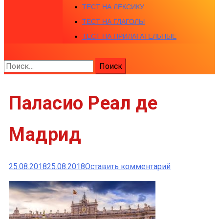
ТЕСТ НА ЛЕКСИКУ
ТЕСТ НА ГЛАГОЛЫ
ТЕСТ НА ПРИЛАГАТЕЛЬНЫЕ
Найти:
Паласио Реал де
Мадрид
к
25.08.2018
25.08.2018
Оставить комментарий
Паласио
Реал
де
Мадрид