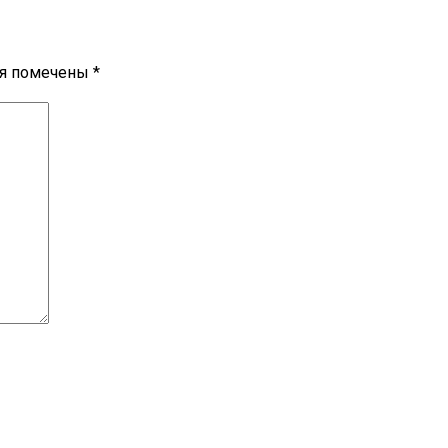
ля помечены
*