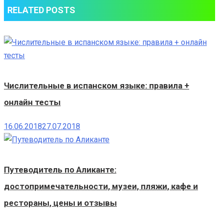
RELATED POSTS
языке
Числительные в испанском языке: правила +
онлайн тесты
16.06.2018
27.07.2018
Путеводитель по Аликанте:
достопримечательности, музеи, пляжи, кафе и
рестораны, цены и отзывы