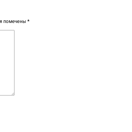
ля помечены
*