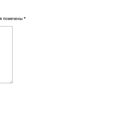
ля помечены
*