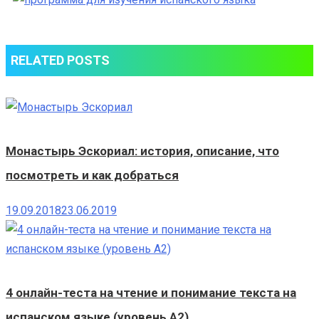
для
изучения
испанского
RELATED POSTS
языка
Монастырь Эскориал: история, описание, что
посмотреть и как добраться
19.09.2018
23.06.2019
4 онлайн-теста на чтение и понимание текста на
испанском языке (уровень A2)