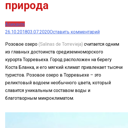
природа
Аликанте
к
26.10.2018
03.07.2020
Оставить комментарий
Розовое
Розовое озеро
(Salinas de Torrevieja)
считается одним
озеро
из главных достоинств средиземноморского
в
курорта Торревьеха. Город расположен на берегу
Торревьехе
Коста Бланка, и его мягкий климат привлекает тысячи
–
туристов. Розовое озеро в Торревьехе – это
лечебная
реликтовый водоем необычного цвета, который
соленая
славится уникальным составом воды и
вода
благотворным микроклиматом.
и
красивая
природа