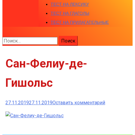
ТЕСТ НА ЛЕКСИКУ
ТЕСТ НА ГЛАГОЛЫ
ТЕСТ НА ПРИЛАГАТЕЛЬНЫЕ
Найти:
Сан-Фелиу-де-
Гишольс
к
27.11.2019
27.11.2019
Оставить комментарий
Сан-
Фелиу-
де-
Гишольс