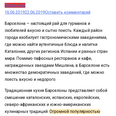
Барселона
к
16.06.2019
22.06.2019
Оставить комментарий
Топ-20
Барселона — настоящий рай для гурманов и
недорогих
любителей вкусно и сытно поесть. Каждый район
кафе
города изобилует гастрономическими заведениями,
и
где можно найти аутентичные блюда и напитки
топас-
Каталонии, других регионов Испании и разных стран
баров
мира. Помимо пафосных ресторанов и кафе,
в
награжденных звездами Мишлена, в Барселоне есть
Барселоне
множество демократичных заведений, где можно
для
поесть вкусно и недорого.
обеда
и
Традиционная кухня Барселоны представляет собой
ужина
смешение каталонских, испанских, европейских,
северо-африканских и южно-американских
кулинарных традиций.
Огромной популярностью