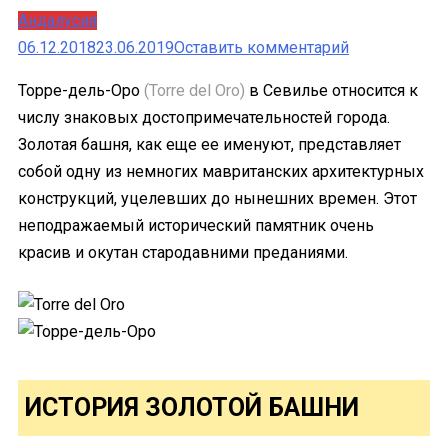
Андалусия
к
06.12.2018
23.06.2019
Оставить комментарий
Торре-
Торре-дель-Оро
(Torre del Oro)
в Севилье относится к
дель-
числу знаковых достопримечательностей города.
Оро в
Золотая башня, как еще ее именуют, представляет
Севилье
собой одну из немногих мавританских архитектурных
–
конструкций, уцелевших до нынешних времен. Этот
золотая
неподражаемый исторический памятник очень
башня
красив и окутан стародавними преданиями.
в
столице
Андалусии
ИСТОРИЯ ЗОЛОТОЙ БАШНИ