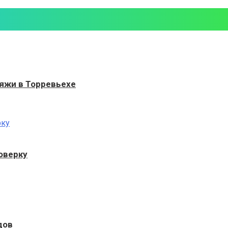
яжи в Торревьехе
оверку
дов