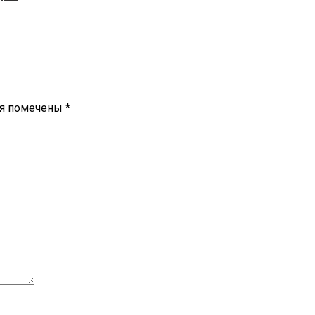
ля помечены
*