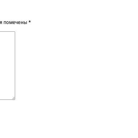
ля помечены
*