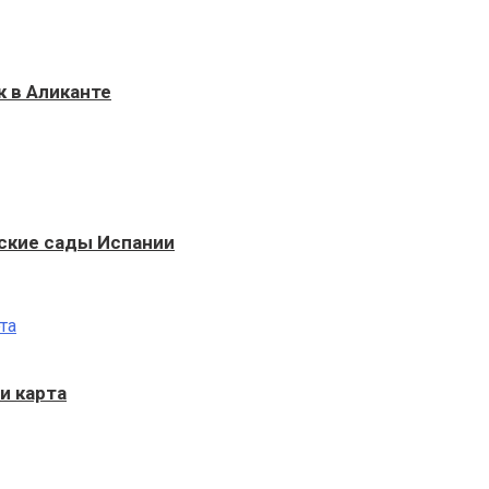
к в Аликанте
ские сады Испании
и карта