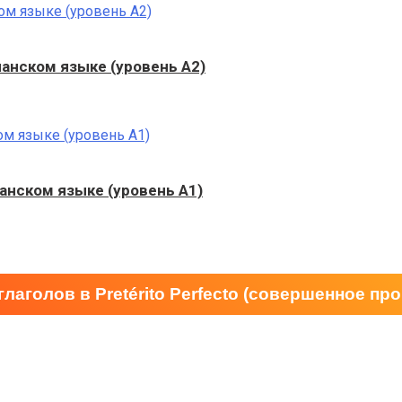
панском языке (уровень A2)
панском языке (уровень A1)
глаголов в Pretérito Perfecto (совершенное п