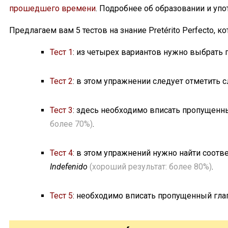
прошедшего времени
. Подробнее об образовании и уп
на
спряжение
Предлагаем вам 5 тестов на знание Pretérito Perfecto,
глаголов
Тест 1
: из четырех вариантов нужно выбрать
в
Pretérito
Тест 2
: в этом упражнении следует отметить 
Perfecto
(совершенное
прошедшее
Тест 3
: здесь необходимо вписать пропущенн
время)
более 70%)
.
Тест 4
: в этом упражнений нужно найти соотв
Indefenido
(хороший результат: более 80%)
.
Тест 5
: необходимо вписать пропущенный гла