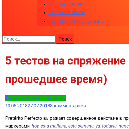
ТЕСТ НА ЛЕКСИКУ
ТЕСТ НА ГЛАГОЛЫ
ТЕСТ НА ПРИЛАГАТЕЛЬНЫЕ
Найти:
5 тестов на спряжение 
прошедшее время)
Тесты по испанскому языку
к
13.05.2018
27.07.2018
8 комментариев
записи
Pretérito Perfecto выражает совершенное действие в п
5
маркерами:
hoy, esta mañana, esta semana, ya, todavía, nunc
тестов